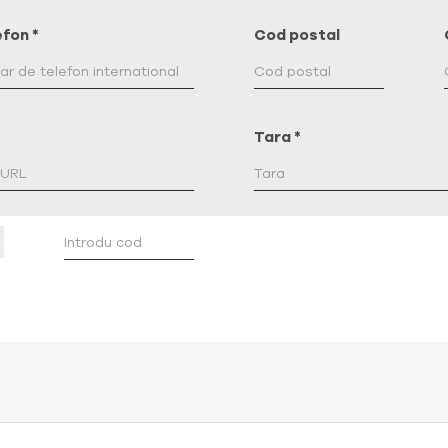
efon
*
Cod postal
e
Tara
*